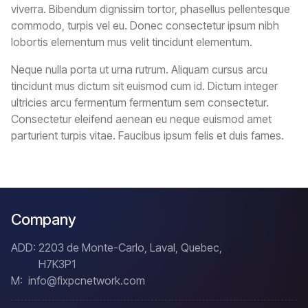
viverra. Bibendum dignissim tortor, phasellus pellentesque
commodo, turpis vel eu. Donec consectetur ipsum nibh
lobortis elementum mus velit tincidunt elementum.
Neque nulla porta ut urna rutrum. Aliquam cursus arcu
tincidunt mus dictum sit euismod cum id. Dictum integer
ultricies arcu fermentum fermentum sem consectetur.
Consectetur eleifend aenean eu neque euismod amet
parturient turpis vitae. Faucibus ipsum felis et duis fames.
Company
ADD:
2203 de Monte-Carlo, Laval, Quebec,
H7K3P1
M:
info@fixpcnetwork.com